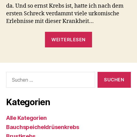
da. Und so ernst Krebs ist, hatte ich nach dem
ersten Schreck verdammt viele urkomische
Erlebnisse mit dieser Krankheit…
„Rosi’s
WEITERLESEN
Krebs
–
Eine
etwas
Suchen
andere
nach:
Krankengeschich
Kategorien
Alle Kategorien
Bauchspeicheldrüsenkrebs
Brustkrebs