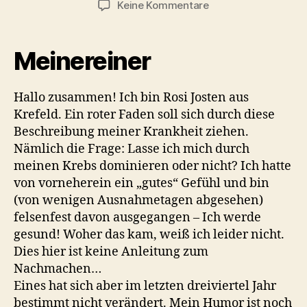
zu
Keine Kommentare
Rosi’s
Krebs
–
Meinereiner
Eine
etwas
andere
Hallo zusammen! Ich bin Rosi Josten aus
Krankengeschichte
Krefeld. Ein roter Faden soll sich durch diese
Beschreibung meiner Krankheit ziehen.
Nämlich die Frage: Lasse ich mich durch
meinen Krebs dominieren oder nicht? Ich hatte
von vorneherein ein „gutes“ Gefühl und bin
(von wenigen Ausnahmetagen abgesehen)
felsenfest davon ausgegangen – Ich werde
gesund! Woher das kam, weiß ich leider nicht.
Dies hier ist keine Anleitung zum
Nachmachen…
Eines hat sich aber im letzten dreiviertel Jahr
bestimmt nicht verändert. Mein Humor ist noch