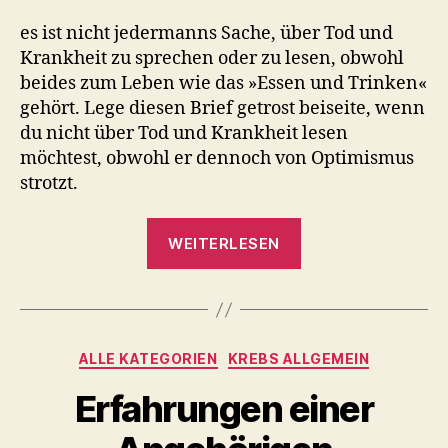
es ist nicht jedermanns Sache, über Tod und
Krankheit zu sprechen oder zu lesen, obwohl
beides zum Leben wie das »Essen und Trinken«
gehört. Lege diesen Brief getrost beiseite, wenn
du nicht über Tod und Krankheit lesen
möchtest, obwohl er dennoch von Optimismus
strotzt.
„Brief
WEITERLESEN
an
einen
Freund“
Kategorien
ALLE KATEGORIEN
KREBS ALLGEMEIN
Erfahrungen einer