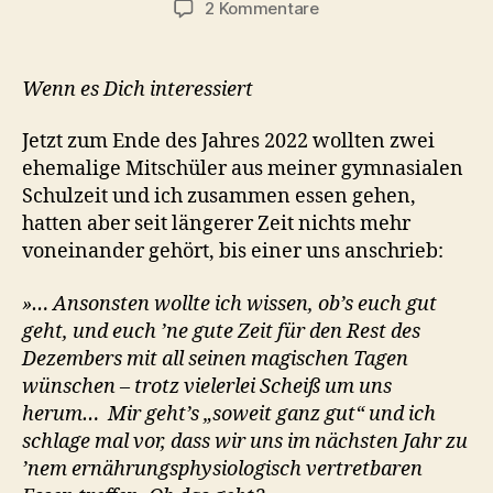
zu
2 Kommentare
Wie
sag
ich’s
Wenn es Dich interessiert
meinen
Freunden
Jetzt zum Ende des Jahres 2022 wollten zwei
und
ehemalige Mitschüler aus meiner gymnasialen
Verwandten
Schulzeit und ich zusammen essen gehen,
hatten aber seit längerer Zeit nichts mehr
voneinander gehört, bis einer uns anschrieb:
»… Ansonsten wollte ich wissen, ob’s euch gut
geht, und euch ’ne gute Zeit für den Rest des
Dezembers mit all seinen magischen Tagen
wünschen – trotz vielerlei Scheiß um uns
herum… Mir geht’s „soweit ganz gut“ und ich
schlage mal vor, dass wir uns im nächsten Jahr zu
’nem ernährungsphysiologisch vertretbaren