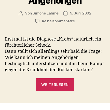
Angehörigen
Von
Simone Lahme
9. Juni 2002
Beitragsautor
Veröffentlichungsdatum
zu
Keine Kommentare
Erfahrungen
einer
Angehörigen
Erst mal ist die Diagnose „Krebs“ natürlich ein
fürchterlicher Schock.
Dann stellt sich allerdings sehr bald die Frage:
Wie kann ich meinen Angehörigen
bestmöglich unterstützen und ihm beim Kampf
gegen die Krankheit den Rücken stärken?
„Erfahrungen
WEITERLESEN
einer
Angehörigen“