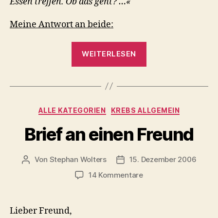
Essen treffen. Ob das geht? …«
Meine Antwort an beide:
„Wie
WEITERLESEN
sag
ich’s
meinen
Freunden
Kategorien
ALLE KATEGORIEN
KREBS ALLGEMEIN
und
Verwandten“
Brief an einen Freund
Von
Stephan Wolters
15. Dezember 2006
Beitragsautor
Veröffentlichungsdatum
zu
14 Kommentare
Brief
an
einen
Lieber Freund,
Freund